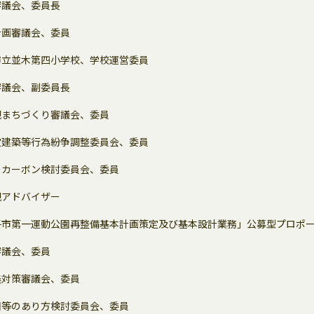
審議会、委員長
計画審議会、委員
市立並木第四小学校、学校運営委員
審議会、副委員長
観まちづくり審議会、委員
定建築等行為紛争調整委員会、委員
ーカーボン検討委員会、委員
観アドバイザー
子市第一運動公園再整備基本計画策定及び基本設計業務」公募型プロポ
審議会、委員
美対策審議会、委員
園等のあり方検討委員会、委員