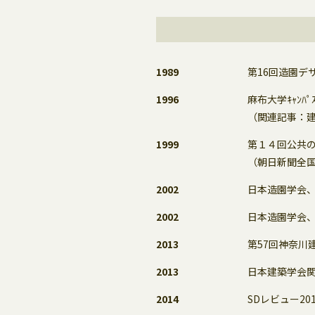
1989
第16回造園デ
1996
麻布大学ｷｬﾝﾊﾟ
（関連記事：建設工業
1999
第１４回公共
（朝日新聞全国版朝
2002
日本造園学会、
2002
日本造園学会、
2013
第57回神奈川
2013
日本建築学会
2014
SDレビュー2