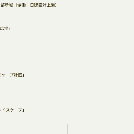
東部新城（協働：日建設計上海）
ん広場」
スケープ計画」
ンドスケープ」