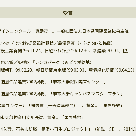
受賞
ザインコンクール「奨励賞」。一般社団法人日本造園建設業協会主催
ｽ･ﾏｽﾀｰﾌﾟﾗﾝ指名提案設計競技／最優秀賞（ﾜｰｸｽﾃｰｼｮﾝと協働）
新聞 ‘96.11.27、日経ｱｰｷﾃｸﾁｭｱ ‘96.12.30、新建築 ’97.01、他）
の色彩賞／板橋区『レンガパーク（みどり橋緑地）』
刊 ’99.02.28、朝日新聞東京版 ’99.03.03、環境緑化新聞 ’99.04.15
造園作品選集2002掲載、「麻布大学獣医臨床センター」
造園作品選集2002掲載、「麻布大学キャンパスマスタープラン」
建築コンクール「優秀賞（一般建築部門）」、黄金町「まち桟敷」
関東支部神奈川支所長賞、黄金町「まち桟敷」
014入選、石巻市雄勝「桑浜小再生プロジェクト」（雑誌「SD」、2014.1